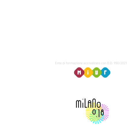
Ente di formazione accreditato con D.D. 950/2021