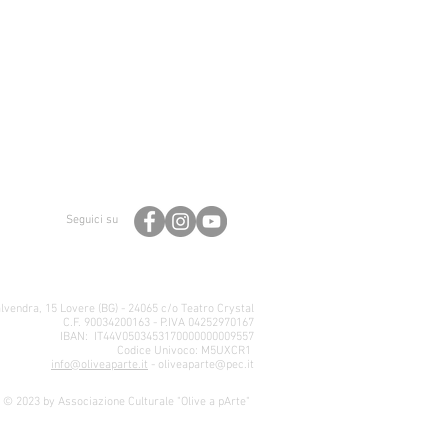
Seguici su
lvendra, 15 Lovere (BG) - 24065 c/o Teatro Crystal
C.F. 90034200163 - P.IVA 04252970167
IBAN: IT44V0503453170000000009557
Codice Univoco: M5UXCR1
info@oliveaparte.it
-
oliveaparte@pec.it
© 2023 by Associazione Culturale "Olive a pArte"